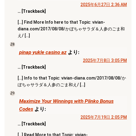
2025年6月27日 2:36 AM
… [Trackback]
[…] Find More Info here to that Topic: vivian-
diana.com/2017/08/08/かぼちゃサラダ＆人参のごま和
え/ […]
28
pinap yukle casino az
より:
2025年7月8日 3:05 PM
… [Trackback]
[…] Info to that Topic: vivian-diana.com/2017/08/08/か
ぼちゃサラダ＆人参のごま和え/ […]
29
Maximize Your Winnings with Plinko Bonus
Codes
より:
2025年7月19日 2:05 PM
… [Trackback]
[…] Read More to that Topic: vivian-