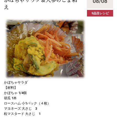
08/08
かぼちゃサラダ＆人参のごま和
え
9品目レシピ
かぼちゃサラダ
【材料】
かぼちゃ 1/4個
胡瓜 1本
ロースハム 小1パック（４枚）
マヨネーズ 大さじ 3
粒マスタード 大さじ 1